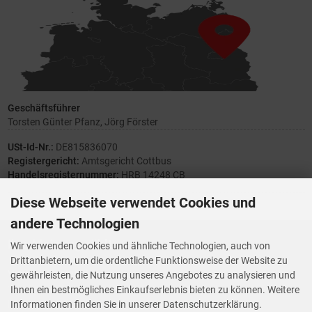
Geschäftsführer
Torsten Günter Pfanz, Jörg Förster
USt-Id-Nr.:
DE815836070
Registergericht:
Amtsgericht Cottbus
Handelsregisternummer:
HRB 14248 CB
Diese Webseite verwendet Cookies und
andere Technologien
Ihre Meinung zählt
Wir verwenden Cookies und ähnliche Technologien, auch von
Drittanbietern, um die ordentliche Funktionsweise der Website zu
Vorwerk Ersatzteile
gewährleisten, die Nutzung unseres Angebotes zu analysieren und
Wenn Ihnen der Service der StaubsaugerManufaktur gefallen hat,
Ihnen ein bestmögliches Einkaufserlebnis bieten zu können. Weitere
Trustedshops.de
bewerten Sie uns bitte bei
Informationen finden Sie in unserer Datenschutzerklärung.