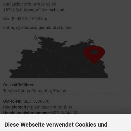
Karl-Liebknecht-Straße 63-65
15732 Schulzendorf, Deutschland
Mo - Fr 08:00 - 16:00 Uhr
anfrage@staubsaugermanufaktur.de
Geschäftsführer
Torsten Günter Pfanz, Jörg Förster
USt-Id-Nr.:
DE815836070
Registergericht:
Amtsgericht Cottbus
Handelsregisternummer:
HRB 14248 CB
Diese Webseite verwendet Cookies und