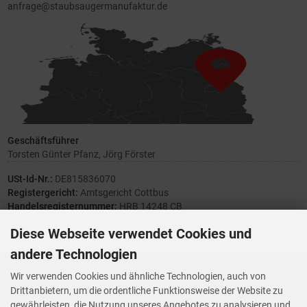
anfrage@staubsaugermanufaktur.de
Geschäftsführer
Torsten Günter Pfanz, Jörg Förster
USt-Id-Nr.:
DE815836070
Registergericht:
Amtsgericht Cottbus
Handelsregisternummer:
HRB 14248 CB
Diese Webseite verwendet Cookies und
andere Technologien
Ihre Meinung zählt
Wir verwenden Cookies und ähnliche Technologien, auch von
Drittanbietern, um die ordentliche Funktionsweise der Website zu
Vorwerk Ersatzteile
gewährleisten, die Nutzung unseres Angebotes zu analysieren und