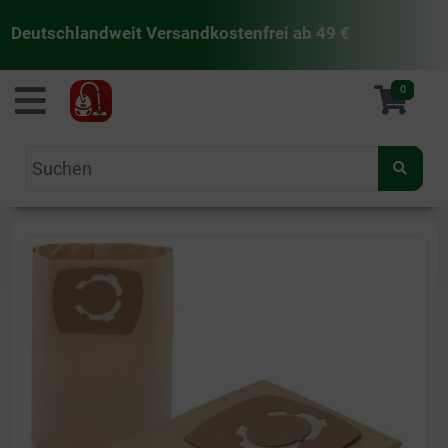
Deutschlandweit Versandkostenfrei ab 49 €
staubsaugermanufaktur
0