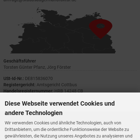
Geschäftsführer
Torsten Günter Pfanz, Jörg Förster
USt-Id-Nr.:
DE815836070
Registergericht:
Amtsgericht Cottbus
Handelsregisternummer:
HRB 14248 CB
Diese Webseite verwendet Cookies und
andere Technologien
Ihre Meinung zählt
Wir verwenden Cookies und ähnliche Technologien, auch von
Drittanbietern, um die ordentliche Funktionsweise der Website zu
Vorwerk Ersatzteile
gewährleisten, die Nutzung unseres Angebotes zu analysieren und