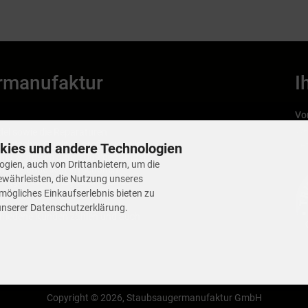
rmanufaktur
I
Vo
We
el sowie die Reparaturen
 deutscher Qualität, professionelle
gef
kies und andere Technologien
rma wurde im Jahr 2009 gegründet
gien, auch von Drittanbietern, um die
ftsgelände liegt im schönen
ewährleisten, die Nutzung unseres
ertiggestellten Flughafen BER zu
mögliches Einkaufserlebnis bieten zu
 unserer Datenschutzerklärung.
ufriedene Kunden zählen und auch
r auszubauen und viele weitere
ens ist die interne Werkstatt, die
beitungen im eigenen Hause
parieren natürlich auch Ihr
Copyright © 2026, Staubsaugermanufaktur GmbH
m Überblick