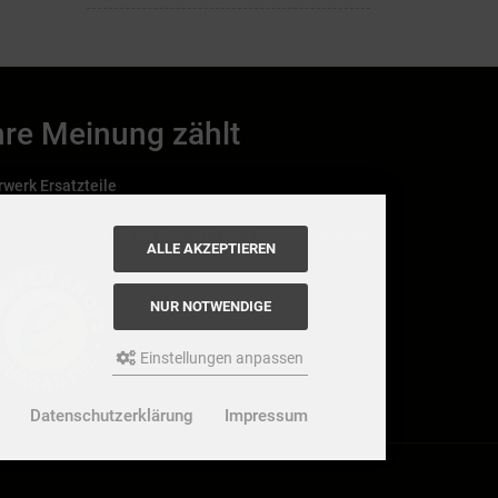
hre Meinung zählt
rwerk Ersatzteile
nn Ihnen der Service der StaubsaugerManufaktur
Trustedshops.de
allen hat, bewerten Sie uns bitte bei
ALLE AKZEPTIEREN
NUR NOTWENDIGE
Einstellungen anpassen
Datenschutzerklärung
Impressum