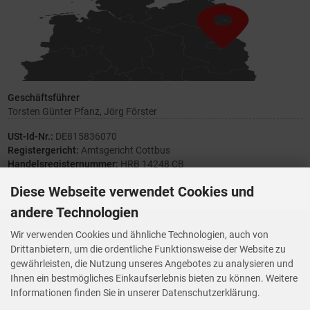
Geschäftsführer
Torsten Günter Pfanz, Jörg Förster
USt-Id-Nr.:
DE815836070
Registergericht:
Amtsgericht Cottbus
Handelsregisternummer:
HRB 14248 CB
Diese Webseite verwendet Cookies und
andere Technologien
Ihre Meinung zählt
Wir verwenden Cookies und ähnliche Technologien, auch von
Drittanbietern, um die ordentliche Funktionsweise der Website zu
Vorwerk Ersatzteile
gewährleisten, die Nutzung unseres Angebotes zu analysieren und
Wenn Ihnen der Service der StaubsaugerManufaktur gefallen hat,
Ihnen ein bestmögliches Einkaufserlebnis bieten zu können. Weitere
Trustedshops.de
bewerten Sie uns bitte bei
Informationen finden Sie in unserer Datenschutzerklärung.