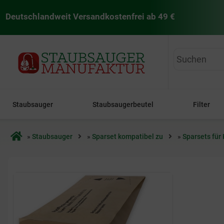
Deutschlandweit Versandkostenfrei ab 49 €
staubsaugermanufaktur
Staubsauger
Staubsaugerbeutel
Filter
Startseite
»
Staubsauger
»
Sparset kompatibel zu
»
Sparsets für