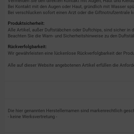
Vermeiden Sie den direkten Kontakt mit Augen, Haut und Klei
Bei Kontakt mit den Augen oder Haut, gründlich mit Wasser spü
Bei verschlucken sofort einen Arzt oder die Giftnotrufzentrale k
Produktsicherheit:
Alle Artikel, außer Duftstäbchen oder Duftchips, sind sicher 
Beachten Sie die Warn- und Sicherheitshinweise zu den Duftstä
Rückverfolgbarkeit:
Wir gewährleisten eine lückenlose Rückverfolgbarkeit der Produ
Alle auf dieser Website angebotenen Artikel erfüllen die Anfo
Die hier genannten Herstellernamen sind markenrechtlich gesch
- keine Werksvertretung -