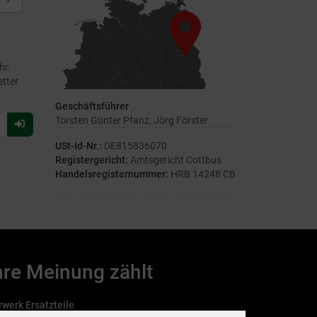
hr.
etter
Geschäftsführer
Torsten Günter Pfanz, Jörg Förster
Für
Newsletter
USt-Id-Nr.:
DE815836070
anmelden
Registergericht:
Amtsgericht Cottbus
Handelsregisternummer:
HRB 14248 CB
hre Meinung zählt
rwerk Ersatzteile