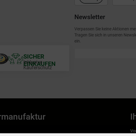
Newsletter
Verpassen Sie keine Aktionen me
Tragen Sie sich in unseren Newsl
ein.
SICHER
Inklusive
EINKAUFEN
Käuferschutz
rmanufaktur
I
Vo