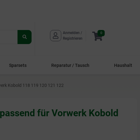
Anmelden / 
0
Suche
Registrieren
starten
Sparsets
Reparatur / Tausch
Haushalt
rwerk Kobold 118 119 120 121 122
n passend für Vorwerk Kobold