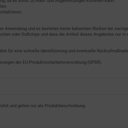
dung, da es sonst zu Haut- und Augenreizungen kommen kann.
len.
ontaktieren:
in der Anwendung und es bestehen keine bekannten Risiken bei sach
bchen oder Duftchips und dass die Artikel dieses Angebotes nur in
kte für eine schnelle Identifizierung und eventuelle Rückrufmaßna
rderungen der EU-Produktsicherheitsverordnung (GPSR).
ützt und gelten nur als Produktbeschreibung.