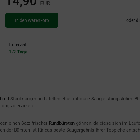
14,90
EUR
In den Warenkorb
oder di
Lieferzeit:
1-2 Tage
obold
Staubsauger und stellen eine optimale Saugleistung sicher. Bi
tung zu erzielen.
en einen Satz frischer
Rundbürsten
gönnen, da diese sich im Laufe
h der Bürsten ist für das beste Saugergebnis Ihrer Teppiche entsc