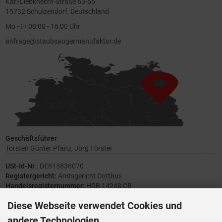
Karl-Liebknecht-Straße 63-65
15732 Schulzendorf, Deutschland
Mo - Fr 08:00 - 16:00 Uhr
anfrage@staubsaugermanufaktur.de
Geschäftsführer
Torsten Günter Pfanz, Jörg Förster
USt-Id-Nr.:
DE815836070
Registergericht:
Amtsgericht Cottbus
Handelsregisternummer:
HRB 14248 CB
Diese Webseite verwendet Cookies und
andere Technologien