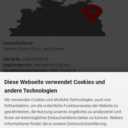
Geschäftsführer
Torsten Günter Pfanz, Jörg Förster
USt-Id-Nr.:
DE815836070
Registergericht:
Amtsgericht Cottbus
Handelsregisternummer:
HRB 14248 CB
Diese Webseite verwendet Cookies und
andere Technologien
Ihre Meinung zählt
Wir verwenden Cookies und ähnliche Technologien, auch von
Drittanbietern, um die ordentliche Funktionsweise der Website zu
Vorwerk Ersatzteile
gewährleisten, die Nutzung unseres Angebotes zu analysieren und
Wenn Ihnen der Service der StaubsaugerManufaktur gefallen hat,
Ihnen ein bestmögliches Einkaufserlebnis bieten zu können. Weitere
Trustedshops.de
bewerten Sie uns bitte bei
Informationen finden Sie in unserer Datenschutzerklärung.