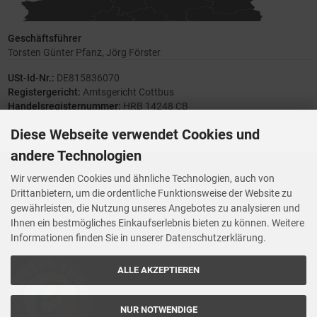
Geschäftsführer
Torsten Günter Pfanz, Jörg Förster
USt-Id-Nr.:
DE815836070
Registergericht:
Amtsgericht Cottbus
Handelsregisternummer:
HRB 14248 CB
Diese Webseite verwendet Cookies und
andere Technologien
Ihre Meinung zählt
Wir verwenden Cookies und ähnliche Technologien, auch von
Drittanbietern, um die ordentliche Funktionsweise der Website zu
Vorwerk Ersatzteile
gewährleisten, die Nutzung unseres Angebotes zu analysieren und
Wenn Ihnen der Service der StaubsaugerManufaktur gefallen hat,
Ihnen ein bestmögliches Einkaufserlebnis bieten zu können. Weitere
Trustedshops.de
bewerten Sie uns bitte bei
Informationen finden Sie in unserer Datenschutzerklärung.
ALLE AKZEPTIEREN
NUR NOTWENDIGE