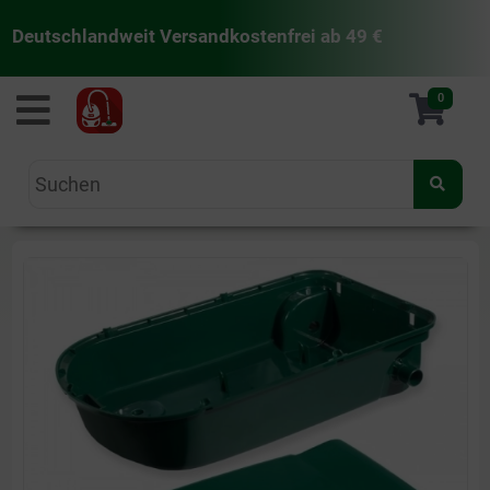
Deutschlandweit Versandkostenfrei ab 49 €
staubsaugermanufaktur
0