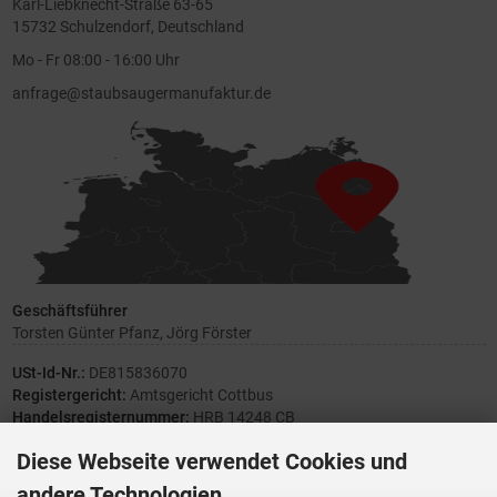
Karl-Liebknecht-Straße 63-65
15732 Schulzendorf, Deutschland
Mo - Fr 08:00 - 16:00 Uhr
anfrage@staubsaugermanufaktur.de
Geschäftsführer
Torsten Günter Pfanz, Jörg Förster
USt-Id-Nr.:
DE815836070
Registergericht:
Amtsgericht Cottbus
Handelsregisternummer:
HRB 14248 CB
Diese Webseite verwendet Cookies und
andere Technologien