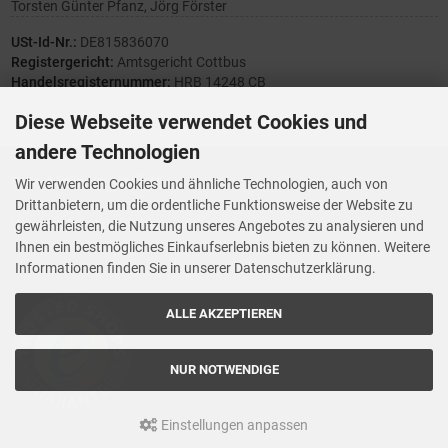
Torsten Günter Pfanz, Jörg Förster
USt-Id-Nr.:
DE815836070
Registergericht:
Amtsgericht Cottbus
Handelsregisternummer:
HRB 14248 CB
Diese Webseite verwendet Cookies und
andere Technologien
Ihre Meinung zählt
Wir verwenden Cookies und ähnliche Technologien, auch von
Drittanbietern, um die ordentliche Funktionsweise der Website zu
Vorwerk Ersatzteile
gewährleisten, die Nutzung unseres Angebotes zu analysieren und
Wenn Ihnen der Service der StaubsaugerManufaktur gefallen hat,
Ihnen ein bestmögliches Einkaufserlebnis bieten zu können. Weitere
Trustedshops.de
bewerten Sie uns bitte bei
Informationen finden Sie in unserer Datenschutzerklärung.
ALLE AKZEPTIEREN
NUR NOTWENDIGE
Einstellungen anpassen