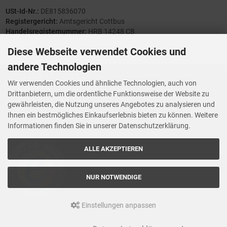
USt-Id-Nr.:
DE815836070
Registergericht:
Amtsgericht Cottbus
Handelsregisternummer:
HRB 14248 CB
Diese Webseite verwendet Cookies und
andere Technologien
Ihre Meinung zählt
Wir verwenden Cookies und ähnliche Technologien, auch von
Drittanbietern, um die ordentliche Funktionsweise der Website zu
Vorwerk Ersatzteile
gewährleisten, die Nutzung unseres Angebotes zu analysieren und
Wenn Ihnen der Service der StaubsaugerManufaktur gefallen hat,
Ihnen ein bestmögliches Einkaufserlebnis bieten zu können. Weitere
Trustedshops.de
bewerten Sie uns bitte bei
Informationen finden Sie in unserer Datenschutzerklärung.
ALLE AKZEPTIEREN
NUR NOTWENDIGE
Einstellungen anpassen