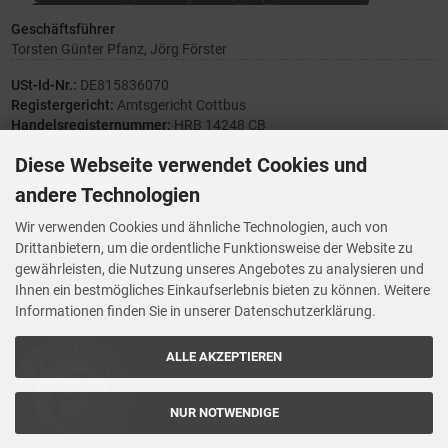
Geschäftsführer
Torsten Günter Pfanz, Jörg Förster
USt-Id-Nr.:
DE815836070
Registergericht:
Amtsgericht Cottbus
Handelsregisternummer:
HRB 14248 CB
Diese Webseite verwendet Cookies und
andere Technologien
Ihre Meinung zählt
Wir verwenden Cookies und ähnliche Technologien, auch von
Drittanbietern, um die ordentliche Funktionsweise der Website zu
Vorwerk Ersatzteile
gewährleisten, die Nutzung unseres Angebotes zu analysieren und
Wenn Ihnen der Service der StaubsaugerManufaktur gefallen hat,
Ihnen ein bestmögliches Einkaufserlebnis bieten zu können. Weitere
Trustedshops.de
bewerten Sie uns bitte bei
Informationen finden Sie in unserer Datenschutzerklärung.
ALLE AKZEPTIEREN
NUR NOTWENDIGE