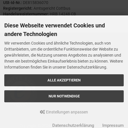
USt-Id-Nr.:
DE815836070
Registergericht:
Amtsgericht Cottbus
Handelsregisternummer:
HRB 14248 CB
Diese Webseite verwendet Cookies und
andere Technologien
Ihre Meinung zählt
Wir verwenden Cookies und ähnliche Technologien, auch von
Drittanbietern, um die ordentliche Funktionsweise der Website zu
Vorwerk Ersatzteile
gewährleisten, die Nutzung unseres Angebotes zu analysieren und
Wenn Ihnen der Service der StaubsaugerManufaktur gefallen hat,
Ihnen ein bestmögliches Einkaufserlebnis bieten zu können. Weitere
Trustedshops.de
bewerten Sie uns bitte bei
Informationen finden Sie in unserer Datenschutzerklärung.
ALLE AKZEPTIEREN
NUR NOTWENDIGE
Einstellungen anpassen
Datenschutzerklärung
Impressum
Copyright © 2026, Staubsaugermanufaktur GmbH