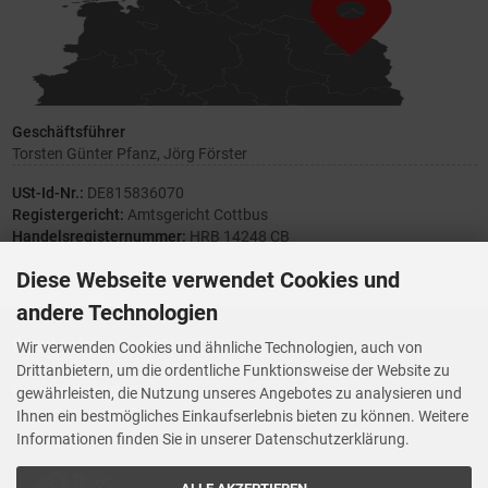
Geschäftsführer
Torsten Günter Pfanz, Jörg Förster
USt-Id-Nr.:
DE815836070
Registergericht:
Amtsgericht Cottbus
Handelsregisternummer:
HRB 14248 CB
Diese Webseite verwendet Cookies und
andere Technologien
Ihre Meinung zählt
Wir verwenden Cookies und ähnliche Technologien, auch von
Drittanbietern, um die ordentliche Funktionsweise der Website zu
Vorwerk Ersatzteile
gewährleisten, die Nutzung unseres Angebotes zu analysieren und
Wenn Ihnen der Service der StaubsaugerManufaktur gefallen hat,
Ihnen ein bestmögliches Einkaufserlebnis bieten zu können. Weitere
Trustedshops.de
bewerten Sie uns bitte bei
Informationen finden Sie in unserer Datenschutzerklärung.