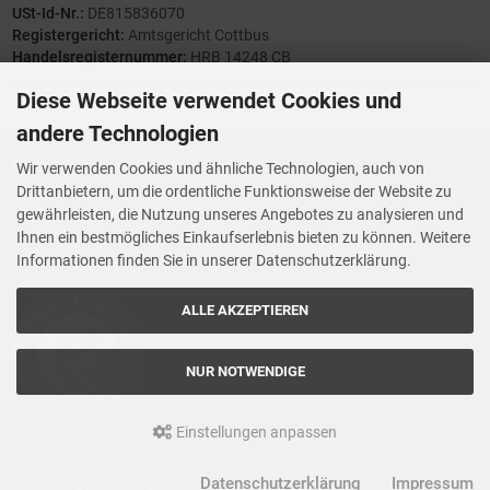
USt-Id-Nr.:
DE815836070
Registergericht:
Amtsgericht Cottbus
Handelsregisternummer:
HRB 14248 CB
Diese Webseite verwendet Cookies und
andere Technologien
Ihre Meinung zählt
Wir verwenden Cookies und ähnliche Technologien, auch von
Drittanbietern, um die ordentliche Funktionsweise der Website zu
Vorwerk Ersatzteile
gewährleisten, die Nutzung unseres Angebotes zu analysieren und
Wenn Ihnen der Service der StaubsaugerManufaktur gefallen hat,
Ihnen ein bestmögliches Einkaufserlebnis bieten zu können. Weitere
Trustedshops.de
bewerten Sie uns bitte bei
Informationen finden Sie in unserer Datenschutzerklärung.
ALLE AKZEPTIEREN
NUR NOTWENDIGE
Einstellungen anpassen
Datenschutzerklärung
Impressum
Copyright © 2026, Staubsaugermanufaktur GmbH