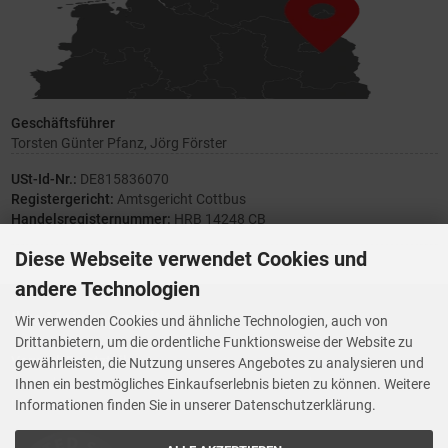
Geschäftsführer
Torsten Günter Pfanz, Jörg Förster
USt-Id-Nr.:
DE815836070
Registergericht:
Amtsgericht Cottbus
Handelsregisternummer:
HRB 14248 CB
Diese Webseite verwendet Cookies und
andere Technologien
Ihre Meinung zählt
Wir verwenden Cookies und ähnliche Technologien, auch von
Drittanbietern, um die ordentliche Funktionsweise der Website zu
Vorwerk Ersatzteile
gewährleisten, die Nutzung unseres Angebotes zu analysieren und
Wenn Ihnen der Service der StaubsaugerManufaktur gefallen hat,
Ihnen ein bestmögliches Einkaufserlebnis bieten zu können. Weitere
Trustedshops.de
bewerten Sie uns bitte bei
Informationen finden Sie in unserer Datenschutzerklärung.