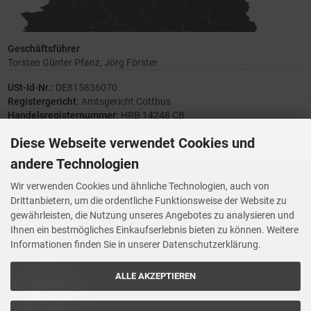
Geschäftsführer
Torsten Günter Pfanz, Jörg Förster
USt-Id-Nr.:
DE815836070
Registergericht:
Amtsgericht Cottbus
Handelsregisternummer:
HRB 14248 CB
Diese Webseite verwendet Cookies und
andere Technologien
Ihre Meinung zählt
Wir verwenden Cookies und ähnliche Technologien, auch von
Drittanbietern, um die ordentliche Funktionsweise der Website zu
Vorwerk Ersatzteile
gewährleisten, die Nutzung unseres Angebotes zu analysieren und
Wenn Ihnen der Service der StaubsaugerManufaktur gefallen hat,
Ihnen ein bestmögliches Einkaufserlebnis bieten zu können. Weitere
Trustedshops.de
bewerten Sie uns bitte bei
Informationen finden Sie in unserer Datenschutzerklärung.
ALLE AKZEPTIEREN