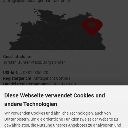
anfrage@staubsaugermanufaktur.de
Geschäftsführer
Torsten Günter Pfanz, Jörg Förster
USt-Id-Nr.:
DE815836070
Registergericht:
Amtsgericht Cottbus
Handelsregisternummer:
HRB 14248 CB
Diese Webseite verwendet Cookies und
andere Technologien
Ihre Meinung zählt
Wir verwenden Cookies und ähnliche Technologien, auch von
Drittanbietern, um die ordentliche Funktionsweise der Website zu
Vorwerk Ersatzteile
gewährleisten, die Nutzung unseres Angebotes zu analysieren und