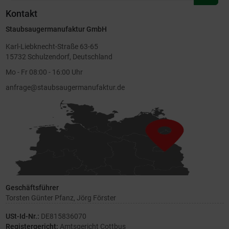
Newsl
Kontakt
anmel
Staubsaugermanufaktur GmbH
Karl-Liebknecht-Straße 63-65
15732 Schulzendorf, Deutschland
Mo - Fr 08:00 - 16:00 Uhr
anfrage@staubsaugermanufaktur.de
Geschäftsführer
Torsten Günter Pfanz, Jörg Förster
USt-Id-Nr.:
DE815836070
Registergericht:
Amtsgericht Cottbus